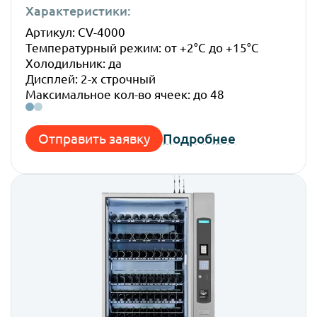
Характеристики:
Габ
Артикул: CV-4000
Высо
Температурный режим: от +2°C до +15°C
Шир
Холодильник: да
Глуб
Дисплей: 2-х строчный
Вес:
Максимальное кол-во ячеек: до 48
Отправить заявку
Подробнее