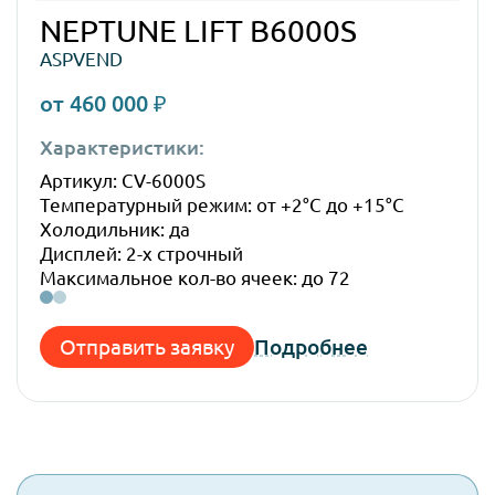
NEPTUNE LIFT B6000S
ASPVEND
от 460 000 ₽
Характеристики:
Габ
Артикул: CV-6000S
Высо
Температурный режим: от +2°C до +15°C
Шир
Холодильник: да
Глуб
Дисплей: 2-х строчный
Вес:
Максимальное кол-во ячеек: до 72
Отправить заявку
Подробнее