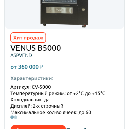
Хит продаж
VENUS B5000
ASPVEND
от 360 000 ₽
Характеристики:
Габ
Артикул: CV-5000
Высо
Температурный режим: от +2°C до +15°C
Шир
Холодильник: да
Глуб
Дисплей: 2-х строчный
Вес:
Максимальное кол-во ячеек: до 60