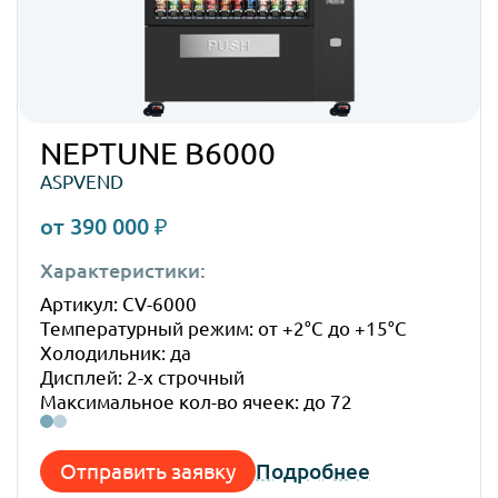
NEPTUNE B6000
ASPVEND
от 390 000 ₽
Характеристики:
Габ
Артикул: CV-6000
Высо
Температурный режим: от +2°C до +15°C
Шир
Холодильник: да
Глуб
Дисплей: 2-х строчный
Вес:
Максимальное кол-во ячеек: до 72
Отправить заявку
Подробнее