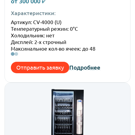
от 300 000 ₽
Характеристики:
Габ
Артикул: CV-4000 (U)
Высо
Температурный режим: 0°C
Шир
Холодильник: нет
Глуб
Дисплей: 2-х строчный
Вес:
Максимальное кол-во ячеек: до 48
Отправить заявку
Подробнее