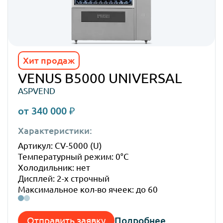
Хит продаж
VENUS B5000 UNIVERSAL
ASPVEND
от 340 000 ₽
Характеристики:
Габ
Артикул: CV-5000 (U)
Высо
Температурный режим: 0°C
Шир
Холодильник: нет
Глуб
Дисплей: 2-х строчный
Вес:
Максимальное кол-во ячеек: до 60
Отправить заявку
Подробнее