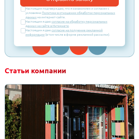
Настоящим подтверждаю, что я ознакомлен и согласен с
условиями
Политики в отношении обработки персональных
данных
на интернет-сайте.
Настоящим я даю
согласие на обработку персональных
данных на сайте в Интернете
.
Настоящим я даю
согласие на получение рекламной
информации
(в том числе в форме рекламной рассылки).
Статьи компании