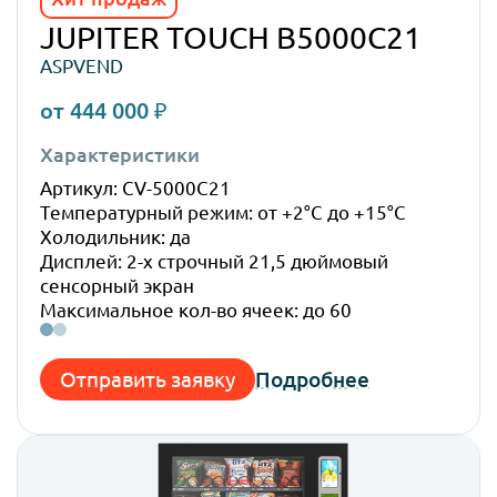
JUPITER TOUCH B5000C21
ASPVEND
от 444 000 ₽
Характеристики
Габ
Артикул: CV-5000C21
Высо
Температурный режим: от +2°C до +15°C
Шир
Холодильник: да
Глуб
Дисплей: 2-х строчный 21,5 дюймовый
Вес:
сенсорный экран
Максимальное кол-во ячеек: до 60
Отправить заявку
Подробнее