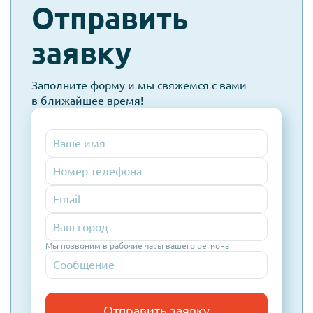
check-
Отправить
spam
заявку
Заполните форму и мы свяжемся с вами
в ближайшее время!
Номер
телефона
Email
Мы позвоним в рабочие часы вашего региона
Отправить заявку