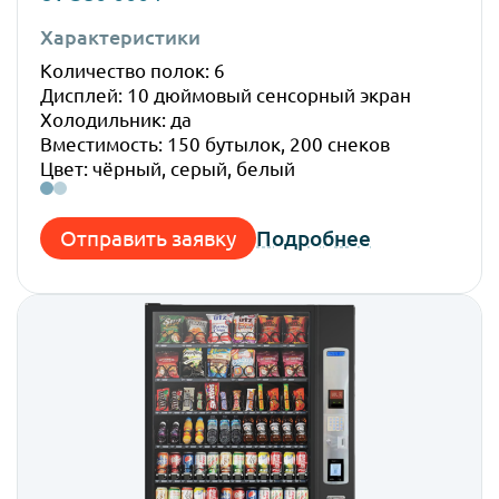
Характеристики
Габ
Количество полок: 6
Высо
Дисплей: 10 дюймовый сенсорный экран
Шир
Холодильник: да
Глуб
Вместимость: 150 бутылок, 200 снеков
Вес:
Цвет: чёрный, серый, белый
Отправить заявку
Подробнее