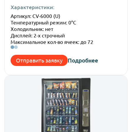
Характеристики:
Габ
Артикул: CV-6000 (U)
Высо
Температурный режим: 0°C
Шир
Холодильник: нет
Глуб
Дисплей: 2-х строчный
Вес:
Максимальное кол-во ячеек: до 72
Отправить заявку
Подробнее