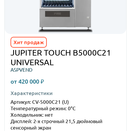
Хит продаж
JUPITER TOUCH B5000C21
UNIVERSAL
ASPVEND
от 420 000 ₽
Характеристики
Габ
Артикул: CV-5000C21 (U)
Высо
Температурный режим: 0°C
Шир
Холодильник: нет
Глуб
Дисплей: 2-х строчный 21,5 дюймовый
Вес:
сенсорный экран