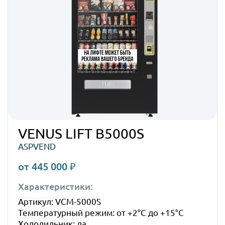
VENUS LIFT B5000S
ASPVEND
от 445 000 ₽
Характеристики:
Габ
Артикул: VCM-5000S
Высо
Температурный режим: от +2°C до +15°C
Шир
Холодильник: да
Глуб