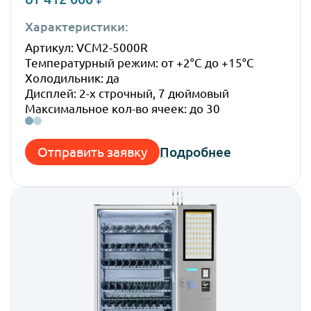
Характеристики:
Габ
Артикул: VCM2-5000R
Высо
Температурный режим: от +2°C до +15°C
Шир
Холодильник: да
Глуб
Дисплей: 2-х строчный, 7 дюймовый
Вес:
Максимальное кол-во ячеек: до 30
Отправить заявку
Подробнее