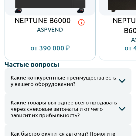
NEPTUNE B6000
NEPTU
ASPVEND
B6
A
от 390 000 ₽
от 
Частые вопрoсы
Какие конкурентные преимущества есть
у вашего оборудования?
Оборудование компании отличается рядом
Какие товары выгоднее всего продавать
технических и эксплуатационных преимуществ,
через снековые автоматы и от чего
которые обеспечивают удобство работы
зависит их прибыльность?
и стабильность эксплуатации:
Сейчас вендинговый бизнес набирает обороты и
1. Широкий модельный ряд — вы можете
Как быстро окупится автомат? Помогите
очень быстро развивается. Модернизируется и