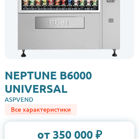
NEPTUNE B6000
UNIVERSAL
Бренд
ASPVEND
Все характеристики
Цена:
от 350 000 ₽