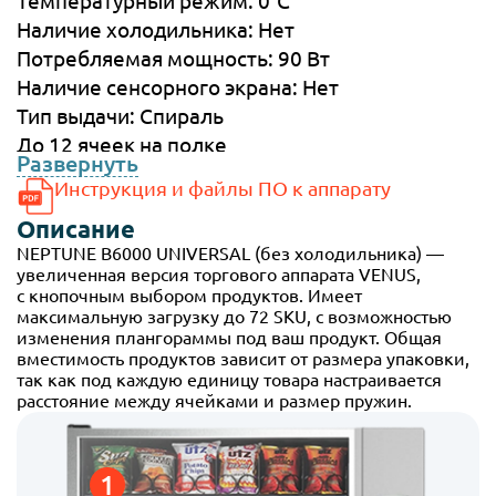
Температурный режим: 0°C
Наличие холодильника: Нет
Потребляемая мощность: 90 Вт
Наличие сенсорного экрана: Нет
Тип выдачи: Спираль
До 12 ячеек на полке
Развернуть
Высота: 1 830 мм
Инструкция и файлы ПО к аппарату
Ширина: 1 293 мм
Описание
Глубина: 850 мм
NEPTUNE B6000 UNIVERSAL (без холодильника) —
Вес: 230 кг
увеличенная версия торгового аппарата VENUS,
с кнопочным выбором продуктов. Имеет
максимальную загрузку до 72 SKU, с возможностью
изменения плангораммы под ваш продукт. Общая
вместимость продуктов зависит от размера упаковки,
так как под каждую единицу товара настраивается
расстояние между ячейками и размер пружин.
1