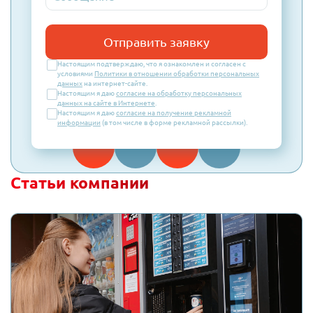
Отправить заявку
Настоящим подтверждаю, что я ознакомлен и согласен с
условиями
Политики в отношении обработки персональных
данных
на интернет-сайте.
Настоящим я даю
согласие на обработку персональных
данных на сайте в Интернете
.
Настоящим я даю
согласие на получение рекламной
информации
(в том числе в форме рекламной рассылки).
Статьи компании