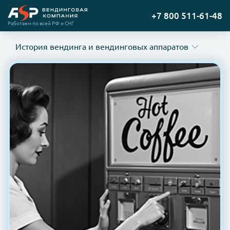
Содержание
Перейти
+7 800 511-61-48
Цифровая эпоха и умные автоматы
на
Работаем по всей РФ и СНГ
Первые автоматы: Древний Египет и античность
главную
Индустриализация и вендинг в Европе (XVIII-XIX
История вендинга и вендинговых аппаратов
века)
Вендинговая революция в США (XX век)
Вендинг в СССР и России XX века
Цифровая эпоха и умные автоматы