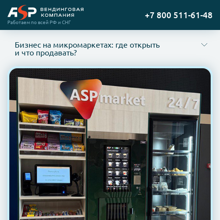
Содержание
Перейти
+7 800 511-61-48
Пошаговый план запуска бизнеса на микромаркетах
на
Работаем по всей РФ и СНГ
Где микромаркеты работают лучше всего?
главную
Ассортимент товаров для микромаркета
Бизнес на микромаркетах: где открыть
Пошаговый план запуска бизнеса на микромаркетах
и что продавать?