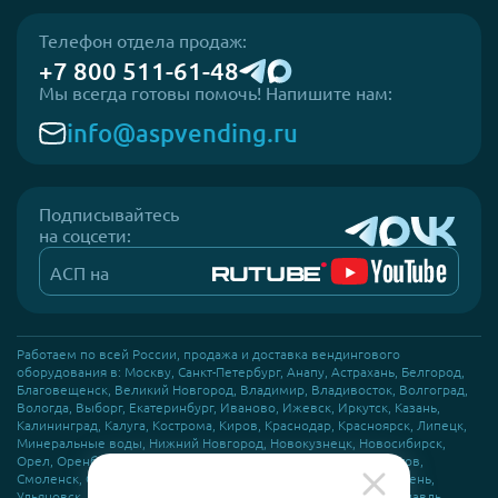
Телефон отдела продаж:
+7 800 511-61-48
Мы всегда готовы помочь! Напишите нам:
info@aspvending.ru
Подписывайтесь
на соцсети:
АСП на
Работаем по всей России, продажа и доставка вендингового
оборудования в: Москву, Санкт-Петербург, Анапу, Астрахань, Белгород,
Благовещенск, Великий Новгород, Владимир, Владивосток, Волгоград,
Вологда, Выборг, Екатеринбург, Иваново, Ижевск, Иркутск, Казань,
Калининград, Калуга, Кострома, Киров, Краснодар, Красноярск, Липецк,
Минеральные воды, Нижний Новгород, Новокузнецк, Новосибирск,
Орел, Оренбург, Пермь, Псков, Ростов-на-Дону, Самара, Саратов,
Смоленск, Сочи, Сыктывкар, Тамбов, Томск, Туапсе, Тула, Тюмень,
Скрыть
Ульяновск, Уфа, Хабаровск, Чебоксары, Челябинск, Чита, Ярославль.