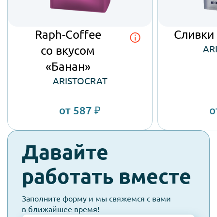
Raph-Coffee
Сливки
AR
со вкусом
«Банан»
ARISTOCRAT
от 587 ₽
о
check-
Давайте
spam
работать вместе
Заполните форму и мы свяжемся с вами
в ближайшее время!