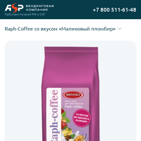
Перейти
+7 800 511-61-48
на
Работаем по всей РФ и СНГ
главную
Raph-Coffee со вкусом «Малиновый пломбир»