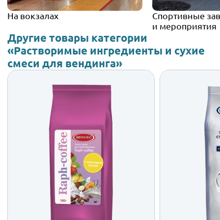
На вокзалах
Спортивные за
и мероприятия
Другие товары категории
«Растворимые ингредиенты и сухие
смеси для вендинга»
Raph-Coffee
Сли
AR
со вкусом «Банан»
о
ARISTOCRAT
Отпра
от 587 ₽
Подробн
Отправить заявку
Подробнее об автомате