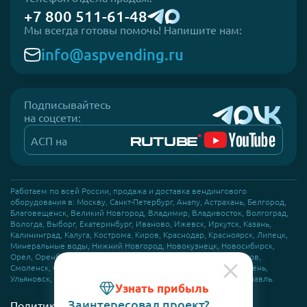
+7 800 511-61-48
Мы всегда готовы помочь! Напишите нам:
info@aspvending.ru
Подписывайтесь
на соцсети:
АСП на
Работаем по всей России, продажа и доставка вендингового
оборудования в: Москву, Санкт-Петербург, Анапу, Астрахань, Белгород,
Благовещенск, Великий Новгород, Владимир, Владивосток, Волгоград,
Вологда, Выборг, Екатеринбург, Иваново, Ижевск, Иркутск, Казань,
Калининград, Калуга, Кострома, Киров, Краснодар, Красноярск, Липецк,
Минеральные воды, Нижний Новгород, Новокузнецк, Новосибирск,
Орел, Оренбург, Пермь, Псков, Ростов-на-Дону, Самара, Саратов,
Смоленск, Сочи, Сыктывкар, Тамбов, Томск, Туапсе, Тула, Тюмень,
Скрыть
Ульяновск, Уфа, Хабаровск, Чебоксары, Челябинск, Чита, Ярославль.
Узнать прибыль
Заинтересовал проект?
Политика конфиденциальности