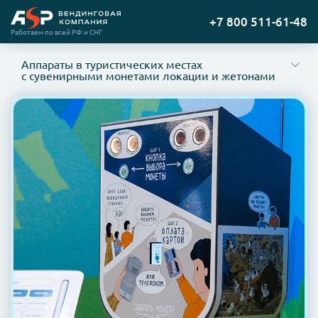
Преимущества вендинговых аппаратов для продажи
Перейти
+7 800 511-61-48
сувенирных монет и жетонов
на
Работаем по всей РФ и СНГ
Особенности оборудования
главную
Как выбрать место для установки автомата с
Аппараты в туристических местах
сувенирными монетами?
с сувенирными монетами локации и жетонами
Преимущества вендинговых аппаратов для продажи
сувенирных монет и жетонов