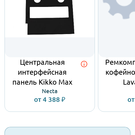
Отправить заявку
Отпра
Подробнее об автомате
Подробн
Центральная
Ремкомп
интерфейсная
кофейно
панель Kikko Max
Lav
Necta
от 4 388 ₽
от