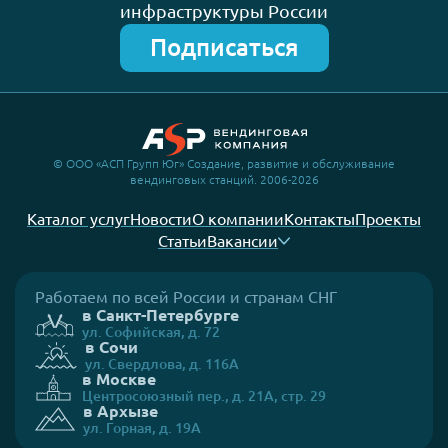
инфраструктуры России
Подписаться
© ООО «АСП Групп Юг» Создание, развитие и обслуживание
вендинговых станций. 2006-2026
Каталог услуг
Новости
О компании
Контакты
Проекты
Статьи
Вакансии
Работаем по всей России и странам СНГ
в Санкт-Петербурге
ул. Софийская, д. 72
в Сочи
ул. Свердлова, д. 116А
в Москве
Центросоюзный пер., д. 21А, стр. 29
в Архызе
ул. Горная, д. 19А