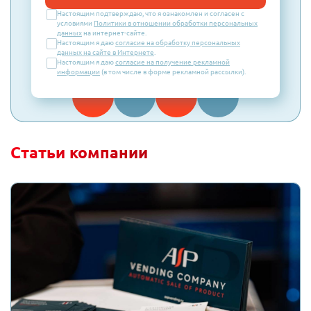
Настоящим подтверждаю, что я ознакомлен и согласен с
условиями
Политики в отношении обработки персональных
данных
на интернет-сайте.
Настоящим я даю
согласие на обработку персональных
данных на сайте в Интернете
.
Настоящим я даю
согласие на получение рекламной
информации
(в том числе в форме рекламной рассылки).
Статьи компании