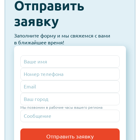
check-
Отправить
spam
заявку
Заполните форму и мы свяжемся с вами
в ближайшее время!
Номер
телефона
Email
Мы позвоним в рабочие часы вашего региона
Отправить заявку