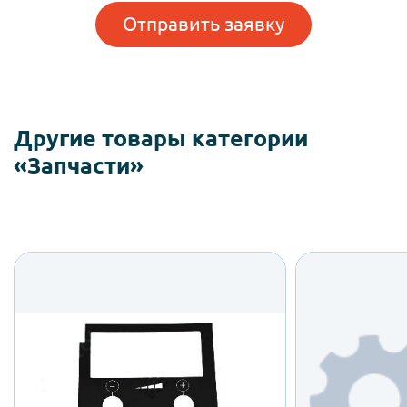
Отправить заявку
Другие товары категории
«Запчасти»
Центральная
Рем
интерфейсная
коф
панель Kikko Max
Necta
от 4 388 ₽
от