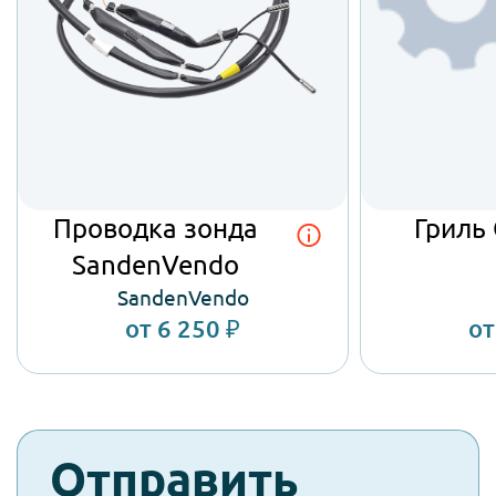
Подробнее об автомате
Проводка зонда
Гриль
SandenVendo
SandenVendo
от 6 250 ₽
от
check-
Отправить