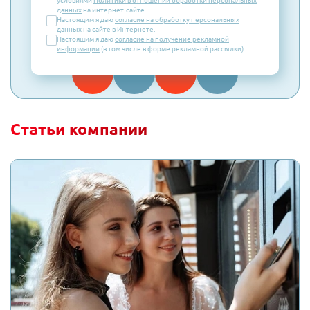
условиями
Политики в отношении обработки персональных
данных
на интернет-сайте.
Настоящим я даю
согласие на обработку персональных
данных на сайте в Интернете
.
Настоящим я даю
согласие на получение рекламной
информации
(в том числе в форме рекламной рассылки).
Статьи компании