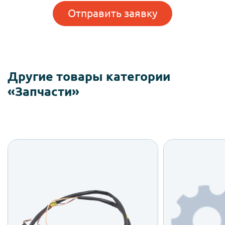
Отправить заявку
Другие товары категории
«Запчасти»
Проводка зонда
Г
от
SandenVendo
Отпра
SandenVendo
Подробн
от 6 250 ₽
Отправить заявку