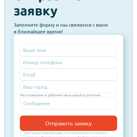
spam
заявку
Заполните форму и мы свяжемся с вами
в ближайшее время!
Номер
телефона
Email
Мы позвоним в рабочие часы вашего региона
Отправить заявку
Настоящим подтверждаю, что я ознакомлен и согласен с