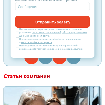
Мы позвоним в рабочие часы вашего региона
Отправить заявку
Настоящим подтверждаю, что я ознакомлен и согласен с
условиями
Политики в отношении обработки персональных
данных
на интернет-сайте.
Настоящим я даю
согласие на обработку персональных
данных на сайте в Интернете
.
Настоящим я даю
согласие на получение рекламной
информации
(в том числе в форме рекламной рассылки).
Статьи компании