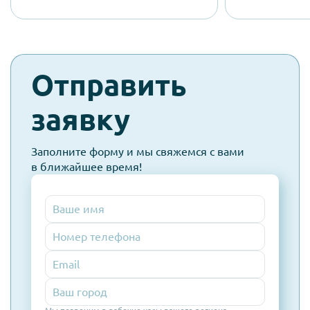
check-
Отправить
spam
заявку
Заполните форму и мы свяжемся с вами
в ближайшее время!
Номер
телефона
Email