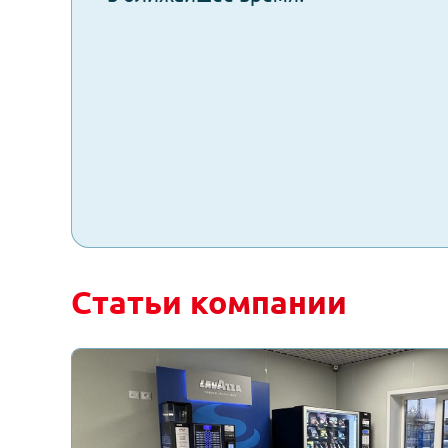
Отправи
spam
заявку
Заполните форму и мы свяжем
в ближайшее время!