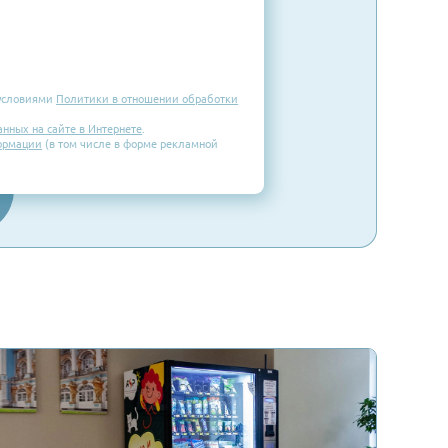
Email
го региона
ен и согласен с условиями
Политики в отношении обработки
 персональных данных на сайте в Интернете
.
ие рекламной информации
(в том числе в форме рекламной