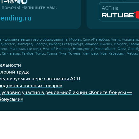
© ООО «АСП Групп Юг» Создание, развит
Новости
О компании
Контакты
Пр
в Санкт-Петербурге
ул. Софийская, д. 72
сии
СНГ
в Москве
Центросоюзный пер., д. 21А, стр. 2
дела продаж:
Подп
на со
511-61-48
готовы помочь! Напишите нам:
АСП
aspvending.ru