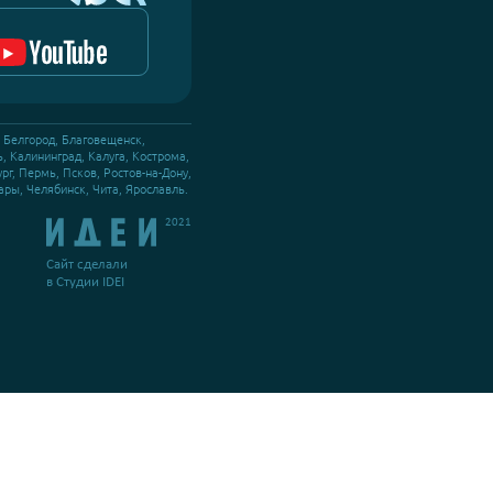
ие и обслуживание вендинговых станций. 2006-2026
оекты
Статьи
Вакансии
в Сочи
ул. Свердлова, д. 116А
в Архызе
9
ул. Горная, д. 19А
исывайтесь
цсети:
 на