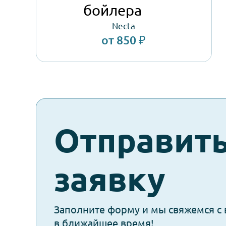
Датчик температуры
бойлера
Necta
от 850 ₽
check-