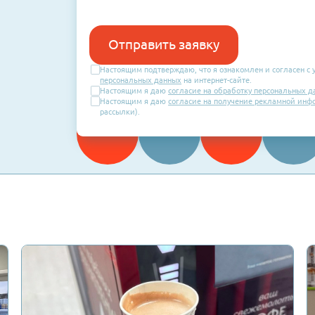
ть
Номер
телефона
Мы позвоним в рабочие часы ваше
ся с вами
Отправить заявку
Настоящим подтверждаю, что я ознакомл
персональных данных
на интернет-сайте.
Настоящим я даю
согласие на обработку
Настоящим я даю
согласие на получен
рассылки).