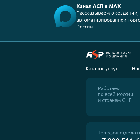
Превратите каждый квадратный 
в прибыль с вендинговой компан
АСП
Смотреть все статьи
Канал АСП в MAX
Рассказываем о созд
автоматизированной 
России