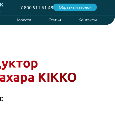
+7 800 511-61-48
Об
@aspvending.ru
Проекты
Новости
Статьи
редуктор
чи сахара KIKKO
истики: