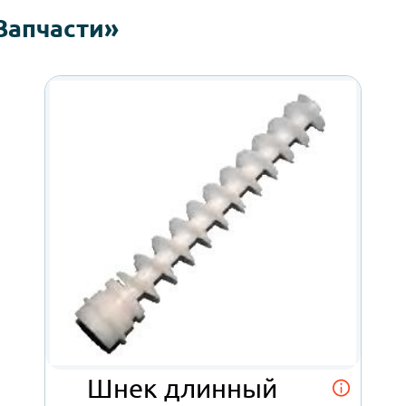
и «Запчасти»
Шнек длинный
L=13.7CM KIKKO
Necta
от 208 ₽
Отправить заявку
Подробнее об автомате