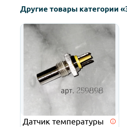
Другие товары категори
Датчик температуры
бойлера
Necta
от 850 ₽
Отправить заявку
Подробнее об автомате