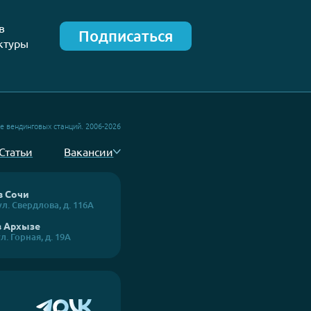
ого
Школьный вендинг. Что нужно з
для запуска бизнеса?
й, кластеров
Подписаться
й инфраструктуры