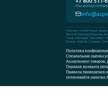
Каталог услуг
Работаем
по всей Рос
и странам 
Телефон от
+7 800 
Мы всегда 
info@