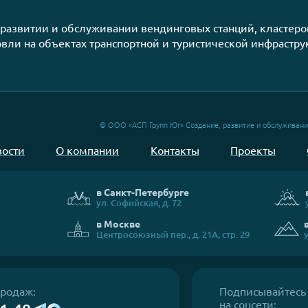
метр
Как выбрать кофе для вендингов
ией
аппарата?
ании, развитии и обслуживании вендинговых станци
торговли на объектах транспортной и туристическо