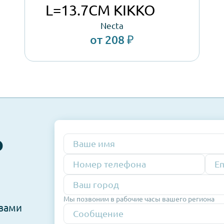
Шнек длинный
L=13.7CM KIKKO
Necta
от 208 ₽