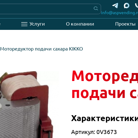
info
вание
Услуги
О компании
ти
Моторедуктор подачи сахара KIKKO
Мото
пода
Характер