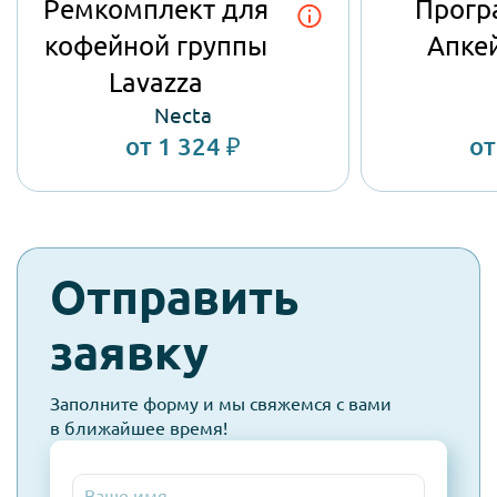
Ремкомплект для
Прогр
кофейной группы
Апке
Lavazza
Necta
от 1 324 ₽
от
check-
Отправить
spam
заявку
Заполните форму и мы свяжемся с вами
в ближайшее время!