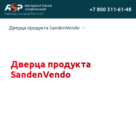
Перейти
+7 800 511-61-48
на
Работаем по всей РФ и СНГ
главную
Дверца продукта SandenVendo
Дверца продукта
SandenVendo