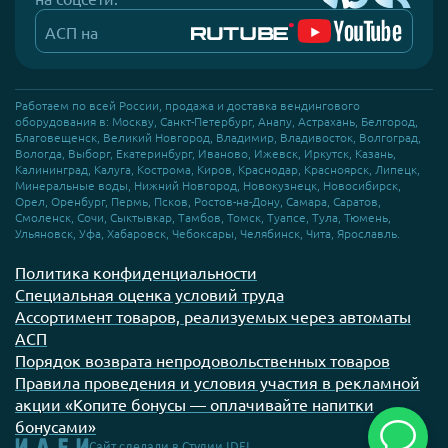
АСП на
Работаем по всей России, продажа и доставка вендингового
оборудования в: Москву, Санкт-Петербург, Анапу, Астрахань, Белгород,
Благовещенск, Великий Новгород, Владимир, Владивосток, Волгоград,
Вологда, Выборг, Екатеринбург, Иваново, Ижевск, Иркутск, Казань,
Калининград, Калуга, Кострома, Киров, Краснодар, Красноярск, Липецк,
Минеральные воды, Нижний Новгород, Новокузнецк, Новосибирск,
Орел, Оренбург, Пермь, Псков, Ростов-на-Дону, Самара, Саратов,
Смоленск, Сочи, Сыктывкар, Тамбов, Томск, Туапсе, Тула, Тюмень,
Ульяновск, Уфа, Хабаровск, Чебоксары, Челябинск, Чита, Ярославль.
Политика конфиденциальности
Специальная оценка условий труда
Ассортимент товаров, реализуемых через автоматы
АСП
Порядок возврата непродовольственных товаров
Правила проведения и условия участия в рекламной
акции «Копите бонусы — оплачивайте напитки
бонусами»
Сайт сделали
в Студии IDEI