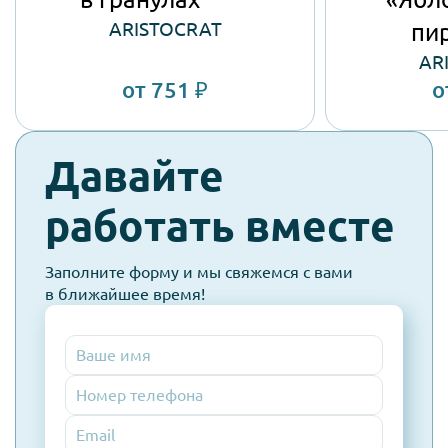
ARISTOCRAT
пи
AR
от 751 ₽
о
check-
Давайте
spam
работать вместе
Заполните форму и мы свяжемся с вами
в ближайшее время!
Номер
телефона
Email