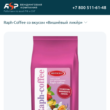
Перейти
+7 800 511-61-48
на
Работаем по всей РФ и СНГ
главную
Raph-Coffee со вкусом «Вишнёвый ликёр»