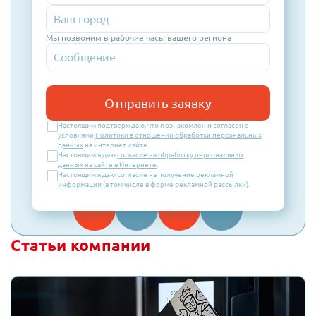
Мы позвоним в рабочие часы вашего региона
Отправить заявку
Настоящим подтверждаю, что я ознакомлен и согласен с
условиями
Политики в отношении обработки персональных
данных
на интернет-сайте.
Настоящим я даю
согласие на обработку персональных
данных на сайте в Интернете
.
Настоящим я даю
согласие на получение рекламной
информации
(в том числе в форме рекламной рассылки).
Статьи компании