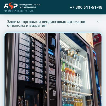
Содержание
Перейти
+7 800 511-61-48
Основные риски и способы их минимизации
на
Работаем по всей РФ и СНГ
Какие способы защиты бывают?
главную
Что влияет на выбор методов защиты?
Защита торговых и вендинговых автоматов
Основные риски и способы их минимизации
от взлома и вскрытия