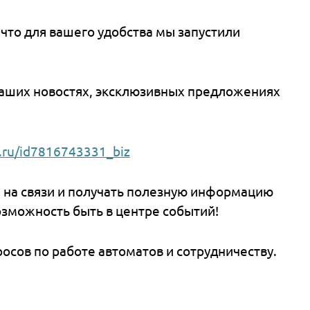
ть, что для вашего удобства мы запустили
 МАХ.
ь о наших новостях, эксклюзивных предлож
е
max.ru/id7816743331_biz
 нами на связи и получать полезную информ
те возможность быть в центре событий!