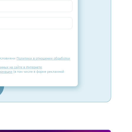
Email
го региона