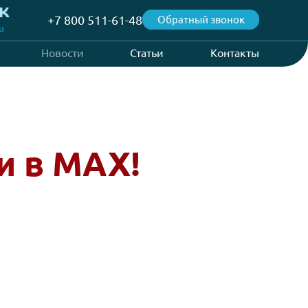
+7 800 511-61-48
Об
@aspvending.ru
Проекты
Новости
Статьи
рь и в MAX!