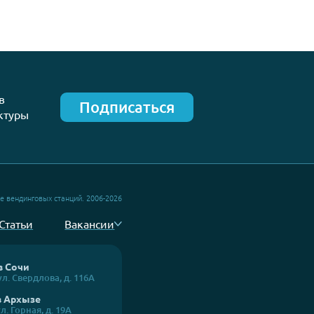
01.10.2025
ала
VendCamp 2025: встречаемся, чт
двигать вендинг вперёд!