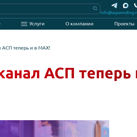
info
вание
Услуги
О компании
канал АСП теперь и в MAX!
 канал АСП тепе