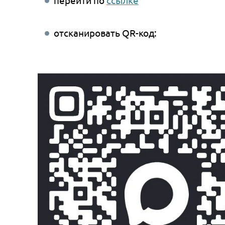
Также в MAX у нас есть чат-бот — дл
Как написать в чат-бот АСП:
перейти по
ссылке
отсканировать QR-код: