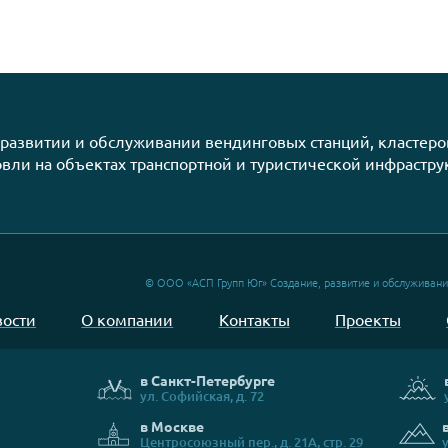
01.04.2025
АСП в мартовском выпуске журн
«Ресторановед»