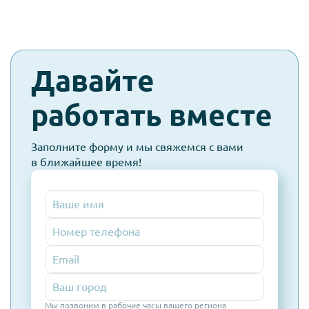
check-
Давайте
spam
работать вместе
Заполните форму и мы свяжемся с вами
в ближайшее время!
Номер
телефона
Email
Мы позвоним в рабочие часы вашего региона