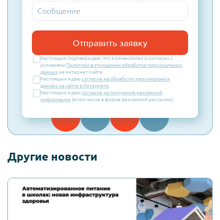
Отправить заявку
Настоящим подтверждаю, что я ознакомлен и согласен с
условиями
Политики в отношении обработки персональных
данных
на интернет-сайте.
Настоящим я даю
согласие на обработку персональных
данных на сайте в Интернете
.
Настоящим я даю
согласие на получение рекламной
информации
(в том числе в форме рекламной рассылки).
Другие новости