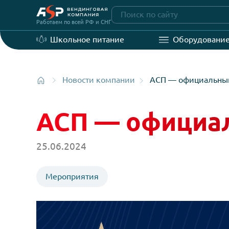
Перейти
на
Работаем по всей РФ и СНГ
главную
Школьное питание
Оборудо
Новости компании
АСП — офици
АСП — офици
25.06.2024
Мероприятия