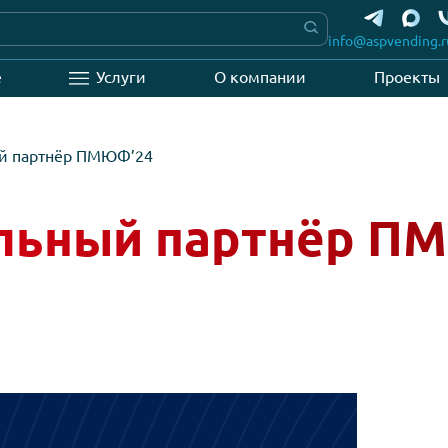
info
вание
Услуги
О компании
альный партнёр ПМЮФ’24
альный партнё