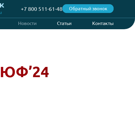
+7 800 511-61-48
Об
@aspvending.ru
Проекты
Новости
Статьи
р ПМЮФ’24