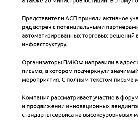
автоматы было приготовлено и выда
В прошлом году в ПМЮФ приняли учас
корпоративных юристов, судебных эк
а также 20 министров юстиции. В эт
Представители АСП приняли активно
ряд встреч с потенциальными партн
автоматизированных торговых реше
инфраструктуру.
Организаторы ПМЮФ направили в а
письмо, в котором подчеркнули зна
мероприятия. С полным текстом пи