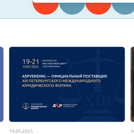
ся с вами
Отправить заявку
Настоящим подтверждаю, что я ознакомл
персональных данных
на интернет-сайте.
Настоящим я даю
согласие на обработку
Настоящим я даю
согласие на получен
рассылки).