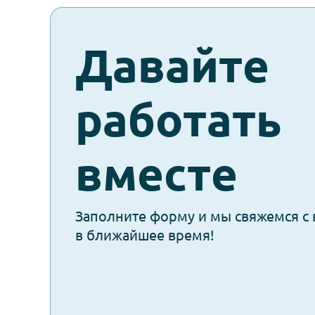
Компания рассматривает участие в 
и продвижении инновационных вен
стандарты сервиса на высокоуровн
check-
Давайте
spam
работать