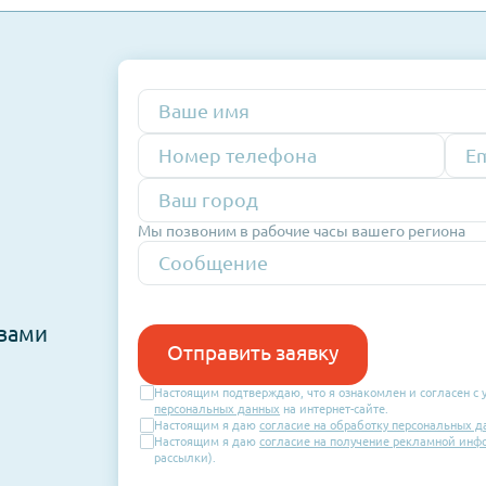
форуме как важный шаг в укреплении деловы
динговых решений, поддерживающих совре
евых международных площадках.
Номер
телефона
Мы позвоним в рабочие часы ваше