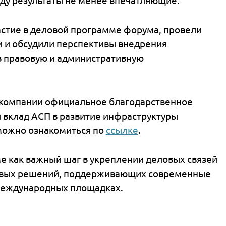
но несколько тысяч чашек свежего кофе.
тие более 3 800 специалистов из 54 стран,
спертов, представителей адвокатуры и нота
ому году результаты не менее впечатляющие.
е участие в деловой программе форума, пр
ёрами и обсудили перспективы внедрения
ний в правовую и административную
дрес компании официальное благодарствен
чимый вклад АСП в развитие инфраструктуры
сьма можно ознакомиться по
ссылке
.