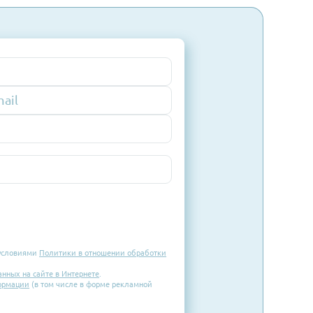
х связей
менные
Email
го региона