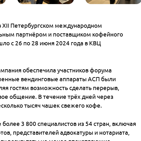
тие в XII Петербургском международном
циальным партнёром и поставщиком кофей
прошло с 26 по 28 июня 2024 года в КВЦ
ti компания обеспечила участников форума
овременные вендинговые аппараты АСП был
ставляя гостям возможность сделать перер
 деловое общение. В течение трёх дней чере