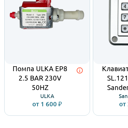
Отправить заявку
от
Подробнее об автомате
Отпра
Подробн
Помпа ULKA EP8
Клавиа
2.5 BAR 230V
SL.12
50HZ
Sande
ULKA
San
от 1 600 ₽
от