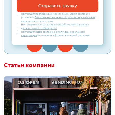
Отправить заявку
Настоящим подтверждаю, что я ознакомлен и согласен с
условиями
Политики в отношении обработки персональных
данных
на интернет-сайте.
Настоящим я даю
согласие на обработку персональных
данных на сайте в Интернете
.
Настоящим я даю
согласие на получение рекламной
информации
(в том числе в форме рекламной рассылки).
Статьи компании