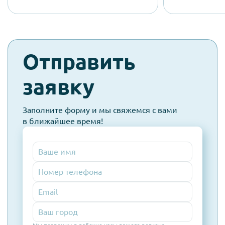
check-
Отправить
spam
заявку
Заполните форму и мы свяжемся с вами
в ближайшее время!
Номер
телефона
Email