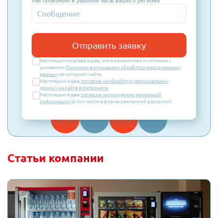
Мы позвоним в рабочие часы вашего региона
Отправить заявку
Настоящим подтверждаю, что я ознакомлен и согласен с
условиями
Политики в отношении обработки персональных
данных
на интернет-сайте.
Настоящим я даю
согласие на обработку персональных
данных на сайте в Интернете
.
Настоящим я даю
согласие на получение рекламной
информации
(в том числе в форме рекламной рассылки).
Статьи компании