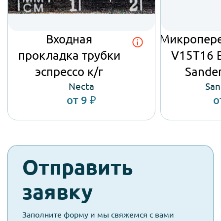
Входная
Микропер
прокладка трубки
V15T16 
эспрессо к/г
Sande
Necta
San
от 9 ₽
о
check-
Отправить
spam
заявку
Заполните форму и мы свяжемся с вами