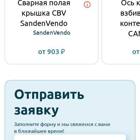
Сварная полая
Ось 
крышка CBV
взби
SandenVendo
конт
SandenVendo
CA
от 903 ₽
от
check-
Отправить
spam
заявку
Заполните форму и мы свяжемся с вами
в ближайшее время!