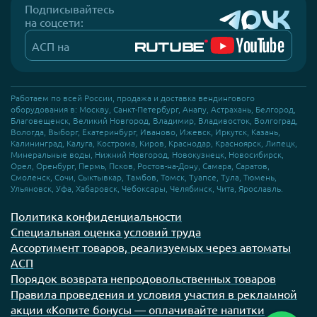
Подписывайтесь
на соцсети:
АСП на
Работаем по всей России, продажа и доставка вендингового
оборудования в: Москву, Санкт-Петербург, Анапу, Астрахань, Белгород,
Благовещенск, Великий Новгород, Владимир, Владивосток, Волгоград,
Вологда, Выборг, Екатеринбург, Иваново, Ижевск, Иркутск, Казань,
Калининград, Калуга, Кострома, Киров, Краснодар, Красноярск, Липецк,
Минеральные воды, Нижний Новгород, Новокузнецк, Новосибирск,
Орел, Оренбург, Пермь, Псков, Ростов-на-Дону, Самара, Саратов,
Смоленск, Сочи, Сыктывкар, Тамбов, Томск, Туапсе, Тула, Тюмень,
Ульяновск, Уфа, Хабаровск, Чебоксары, Челябинск, Чита, Ярославль.
Политика конфиденциальности
Специальная оценка условий труда
Ассортимент товаров, реализуемых через автоматы
АСП
Порядок возврата непродовольственных товаров
Правила проведения и условия участия в рекламной
акции «Копите бонусы — оплачивайте напитки