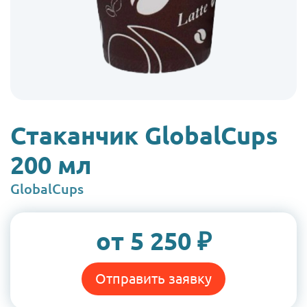
Стаканчик GlobalCups
200 мл
Бренд
GlobalCups
Цена:
от 5 250 ₽
Отправить заявку