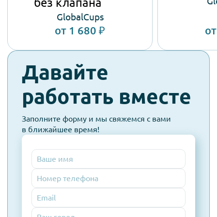
Gl
без клапана
GlobalCups
от 1 680 ₽
от
check-
Давайте
spam
работать вместе
Заполните форму и мы свяжемся с вами
в ближайшее время!
Номер
телефона
Email