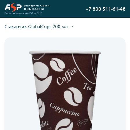
Перейти
+7 800 511-61-48
на
Работаем по всей РФ и СНГ
главную
Стаканчик GlobalCups 200 мл