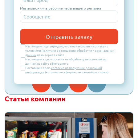
Мы позвоним в рабочие часы вашего региона
Отправить заявку
Настоящим подтверждаю, что я ознакомлен и согласен с
условиями
Политики в отношении обработки персональных
данных
на интернет-сайте.
Настоящим я даю
согласие на обработку персональных
данных на сайте в Интернете
.
Настоящим я даю
согласие на получение рекламной
информации
(в том числе в форме рекламной рассылки).
Статьи компании